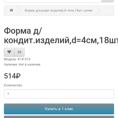
Форма д/кондит.изделий,d=4см,18шт.,силик
Форма д/
кондит.изделий,d=4см,18шт
Модель: 4141319
Наличие: Нет в наличии
514₽
Количество
Купить в 1 клик