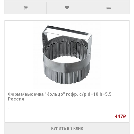
Форма/высечка "Кольцо" гофр. с/р d=10 h=5,5
Россия
..
447₽
КУПИТЬ В 1 КЛИК